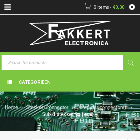
0 items
-
€
0,00
CATEGORIEËN
Home
›
Stekker/Connector
›
Computer connectoren
›
Sub d stekker 9p female