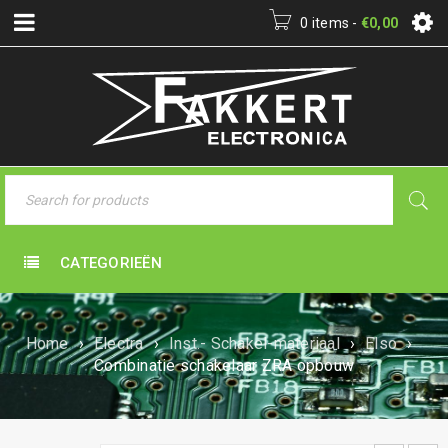
0 items
-
€
0,00
CATEGORIEËN
Home
›
Electra
›
Inst.- Schakel-materiaal
›
Elso
›
Combinatie schakelaar ZRA opbouw