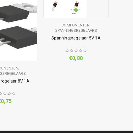
,
COMPONENTEN
SPANNINGSREGELAARS
Spanningsregelaar 5V 1A
€
0,80
,
PONENTEN
COMPON
NGSREGELAARS
regelaar 8V 1A
Micro
€
0,75