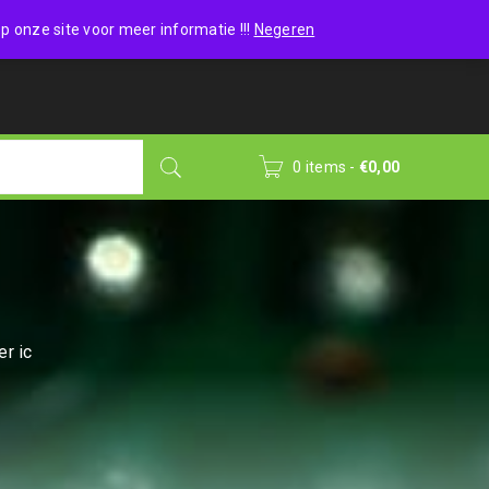
Wishlist (0)
Login
/
Sign up
p onze site voor meer informatie !!!
Negeren
0 items
-
€
0,00
r ic