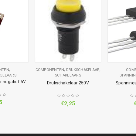
,
,
,
NTEN
COMPONENTEN
DRUKSCHAKELAAR
COM
GELAARS
SCHAKELAARS
SPANNI
r negatief 5V
Drukschakelaar 250V
Spannings
5
€
2,25