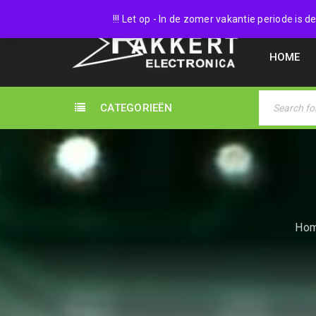
038 45
!!! Let op - In de zomer vakantie periode is
HOME
CATEGORIEËN
Ho