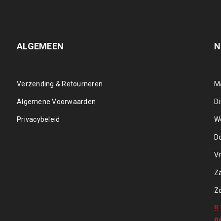
ALGEMEEN
N
Verzending & Retourneren
M
Algemene Voorwaarden
D
Privacybeleid
W
D
Vr
Z
Z
!
p