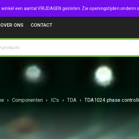
32357
 de winkel een aantal VRIJDAGEN gesloten. Zie openingstijden onderin o
OVER ONS
CONTACT
me
›
Componenten
›
IC's
›
TDA
›
TDA1024 phase controlle