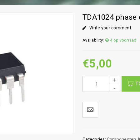
TDA1024 phase co
Write your comment
Availability:
4 op voorraad
€
5,00
T
Categories:
Componenten
,
I