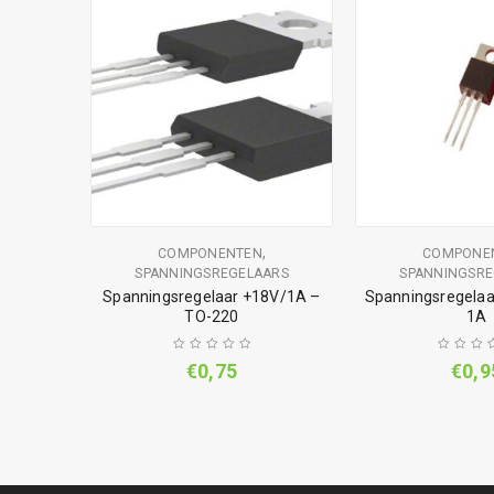
,
,
WITCHES
COMPONENTEN
COMPONE
SPANNINGSREGELAARS
SPANNINGSRE
Spanningsregelaar +18V/1A –
Spanningsregelaa
 hevel
TO-220
1A
€
0,75
€
0,9