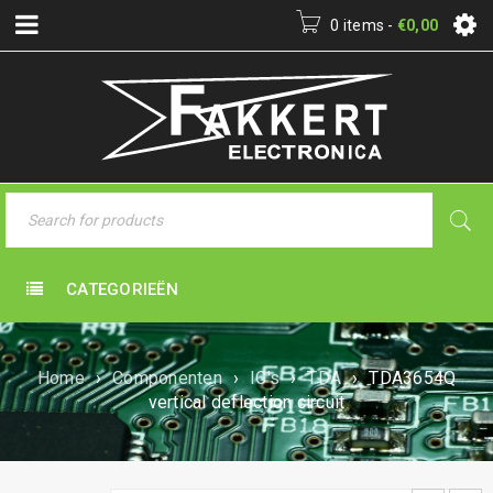
0 items
-
€
0,00
CATEGORIEËN
Home
›
Componenten
›
IC's
›
TDA
›
TDA3654Q
vertical deflection circuit