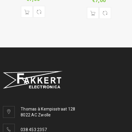
€
7,00
Thomas à Kempisstraat 128
8022 AC Zwolle
038 453 2357