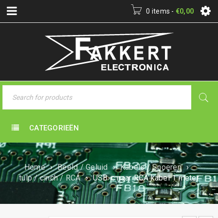
0 items
-
€
0,00
CATEGORIEËN
Home
›
Beeld / Geluid
›
Kabels / Snoeren
›
tulp / cinch / RCA
›
USB-c naar RCA kabel 1 meter