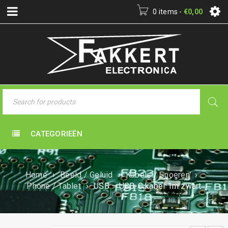
0 items
-
€
0,00
CATEGORIEËN
Home
›
Beeld / Geluid
›
Kabels / Snoeren
›
Phone / Tablet
›
USB – USB-C kabel 1m zwart