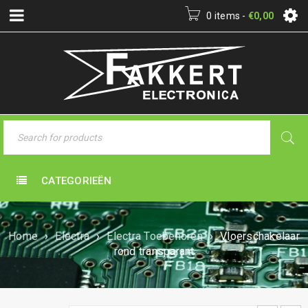
0 items
-
€
0,00
CATEGORIEËN
Home
›
Electra
›
Electra Toebehoren
›
Vloerschakelaar
rond transparant