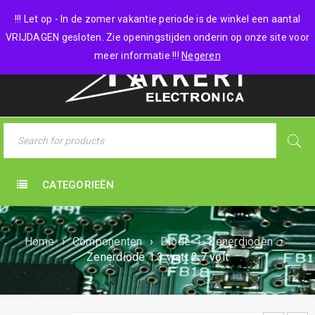
0 items
-
€
0,00
!!! Let op - In de zomer vakantie periode is de winkel een aantal
VRIJDAGEN gesloten. Zie openingstijden onderin op onze site voor
meer informatie !!!
Negeren
CATEGORIEËN
Home
›
Componenten
›
Diode
›
Zenerdioden
›
Zenerdiode 1.3 watt 2.7 volt