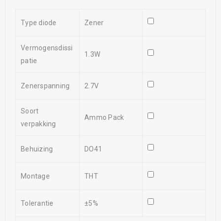
Type diode
Zener
Vermogensdissi
1.3W
patie
Zenerspanning
2.7V
Soort
Ammo Pack
verpakking
Behuizing
DO41
Montage
THT
Tolerantie
±5%