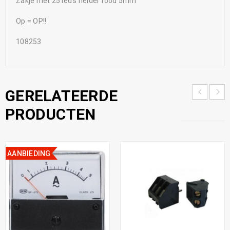
Zakje met 25 led’s helder rood 5mm
Op = OP!!
108253
GERELATEERDE
PRODUCTEN
AANBIEDING