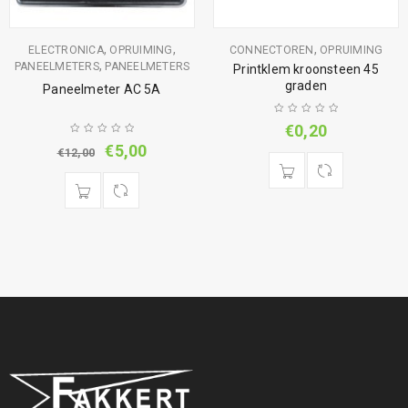
,
,
,
ELECTRONICA
OPRUIMING
CONNECTOREN
OPRUIMING
,
PANEELMETERS
PANEELMETERS
Printklem kroonsteen 45
graden
Paneelmeter AC 5A
€
0,20
€
5,00
€
12,00