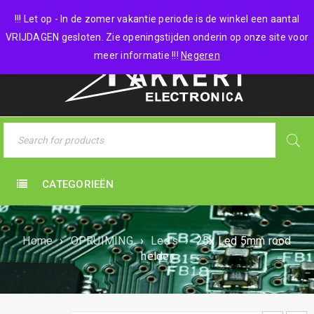
0 items
-
€
0,00
!!! Let op - In de zomer vakantie periode is de winkel een aantal
VRIJDAGEN gesloten. Zie openingstijden onderin op onze site voor
meer informatie !!!
Negeren
CATEGORIEËN
Home
›
OPRUIMING
›
Led's
›
25x Led 5mm rood
helder