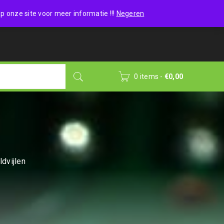
Wishlist (0)
Login
/
Sign up
p onze site voor meer informatie !!!
Negeren
0 items
-
€
0,00
ldvijlen