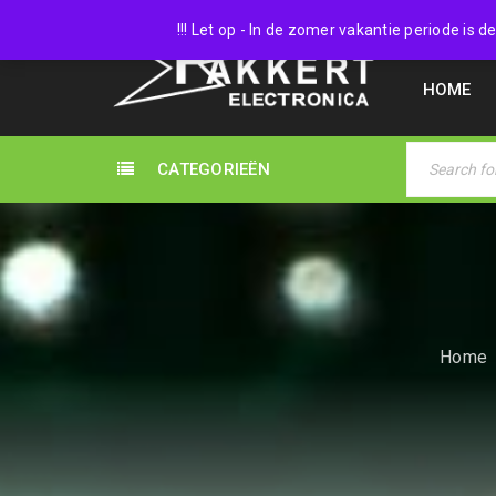
038 45
!!! Let op - In de zomer vakantie periode is
HOME
CATEGORIEËN
Home