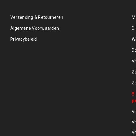
Verzending & Retourneren
M
Algemene Voorwaarden
D
Privacybeleid
W
D
Vr
Z
Z
!
p
Vr
Vr
Vr