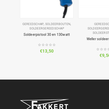
,
,
GEREEDSCHAP
SOLDEERBOUTEN
GEREEDS
,
HAP
SOLDEERGEREEDSCHAP
SOLDEERGERE
N
SOLDEERST
Soldeerpistool 30 en 130watt
 LT K
Weller soldeer
€
13,50
€
9,5