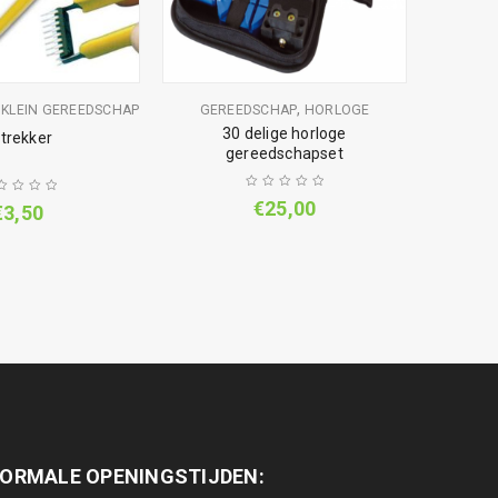
,
,
KLEIN GEREEDSCHAP
GEREEDSCHAP
HORLOGE
SOL
30 delige horloge
 trekker
gereedschapset
Well
€
25,00
€
3,50
ORMALE OPENINGSTIJDEN: