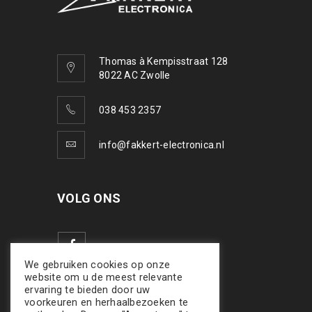
Thomas à Kempisstraat 128
8022 AC Zwolle
038 453 2357
info@fakkert-electronica.nl
VOLG ONS
We gebruiken cookies op onze
website om u de meest relevante
ervaring te bieden door uw
voorkeuren en herhaalbezoeken te