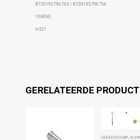
8720195796763 / 8720195796756
108050
in321
GERELATEERDE PRODUCT
,
GEREEDSCHAP
KLEI