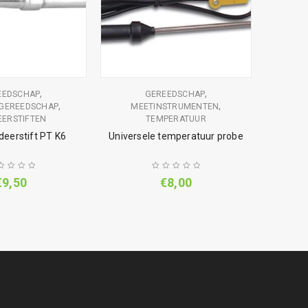
,
,
EEDSCHAP
GEREEDSCHAP
GER
,
,
GEREEDSCHAP
MEETINSTRUMENTEN
B
EERSTIFTEN
TEMPERATUUR
deerstift PT K6
Universele temperatuur probe
€
9,50
€
8,00