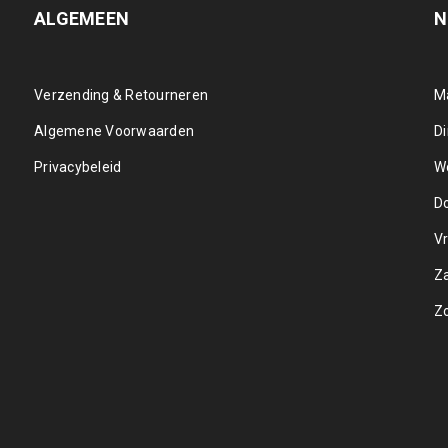
ALGEMEEN
N
Verzending & Retourneren
M
Algemene Voorwaarden
D
Privacybeleid
W
D
Vr
Z
Z