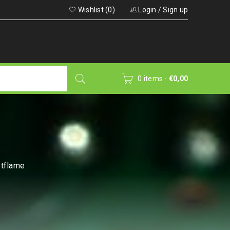
Wishlist (0)
Login
/
Sign up
0 items
-
€
0,00
etflame