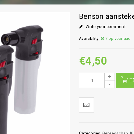
Benson aansteke
Write your comment
Availability:
7 op voorraad
€
4,50
T
Categories:
Gereedschap
,
K