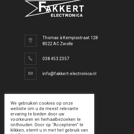
Thomas à Kempisstraat 128
8022 AC Zwolle
038 453 2357
info@fakkert-electronica.nl
VOLG ONS
We gebruiken cookies op onze
website om u de meest relevante
ervaring te bieden door uw
voorkeuren en herhaalbezoeken te
onthouden. Door op "Accepteren" te
klikken, stemt u in met het gebruik van