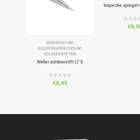
Inspectie spiege
€
6,5
,
GEN
GEREEDSCHAP
,
SOLDEERGEREEDSCHAP
or
SOLDEERSTIFTEN
n
Weller soldeerstift LT S
€
8,95