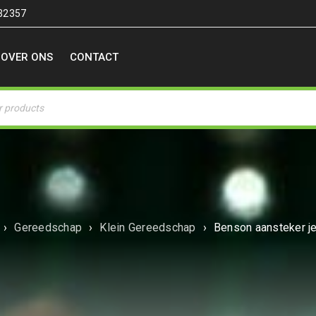
32357
OVER ONS
CONTACT
›
Gereedschap
›
Klein Gereedschap
›
Benson aansteker j