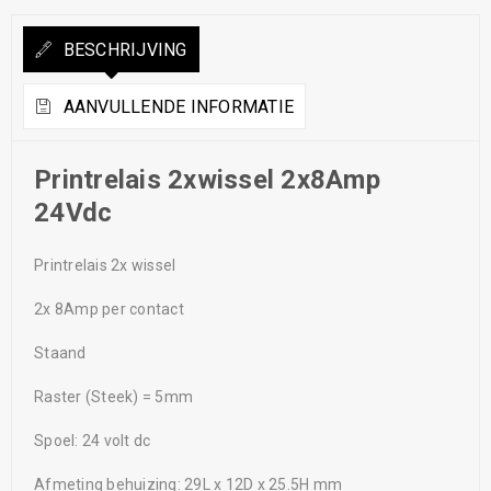
BESCHRIJVING
AANVULLENDE INFORMATIE
Printrelais 2xwissel 2x8Amp
24Vdc
Printrelais 2x wissel
2x 8Amp per contact
Staand
Raster (Steek) = 5mm
Spoel: 24 volt dc
Afmeting behuizing: 29L x 12D x 25.5H mm