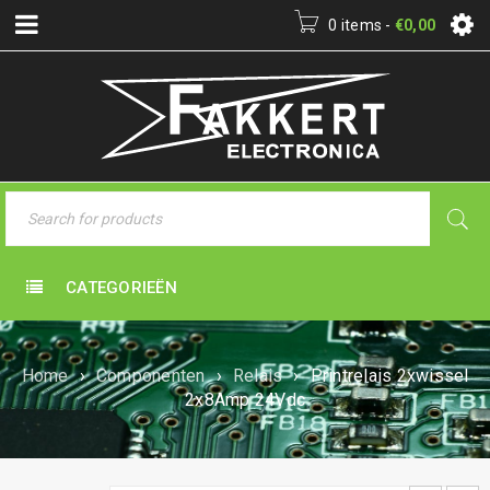
0 items
-
€
0,00
CATEGORIEËN
Home
›
Componenten
›
Relais
›
Printrelais 2xwissel
2x8Amp 24Vdc