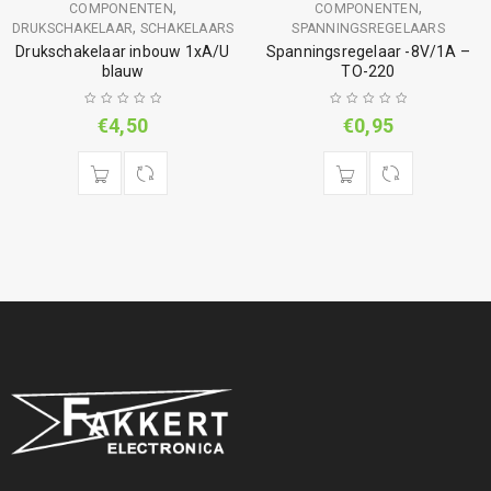
,
,
COMPONENTEN
COMPONENTEN
,
DRUKSCHAKELAAR
SCHAKELAARS
SPANNINGSREGELAARS
Drukschakelaar inbouw 1xA/U
Spanningsregelaar -8V/1A –
blauw
TO-220
€
4,50
€
0,95