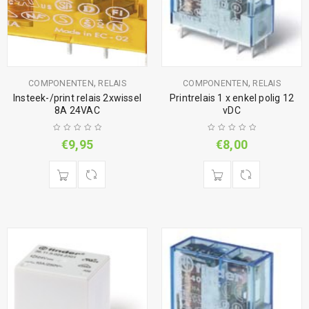
,
,
COMPONENTEN
RELAIS
COMPONENTEN
RELAIS
Insteek-/print relais 2xwissel
Printrelais 1 x enkel polig 12
8A 24VAC
vDC
€
9,95
€
8,00