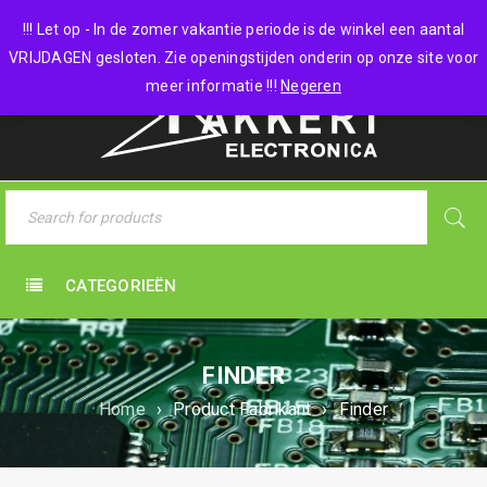
0 items
-
€
0,00
!!! Let op - In de zomer vakantie periode is de winkel een aantal
VRIJDAGEN gesloten. Zie openingstijden onderin op onze site voor
meer informatie !!!
Negeren
CATEGORIEËN
FINDER
Home
›
Product Fabrikant
›
Finder