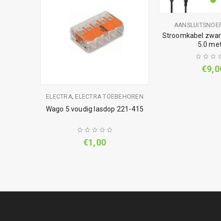
AANSLUITSNOE
Stroomkabel zwart
5.0 me
€
9,0
,
DOOS
ELECTRA
ELECTRA TOEBEHOREN
udig met
Wago 5 voudig lasdop 221-415
€
1,00