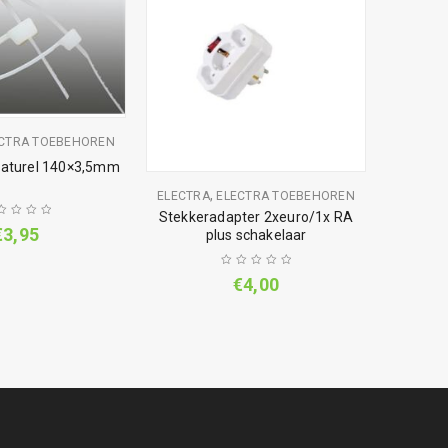
CTRA TOEBEHOREN
naturel 140×3,5mm
,
ELECTRA
ELECTRA TOEBEHOREN
ELE
Stekkeradapter 2xeuro/1x RA
Tafelco
€
3,95
plus schakelaar
€
4,00