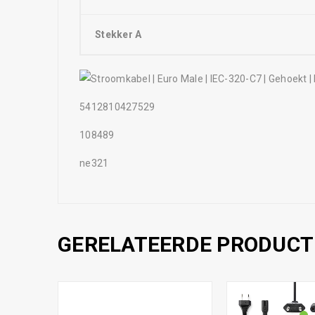
Stekker A
5412810427529
108489
ne321
GERELATEERDE PRODUCT