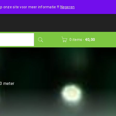
Wishlist (0)
Login
/
Sign up
p onze site voor meer informatie !!!
Negeren
0 items
-
€
0,00
 3 meter