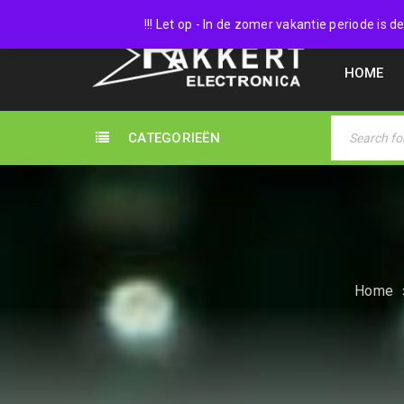
038 45
!!! Let op - In de zomer vakantie periode is
HOME
CATEGORIEËN
Home