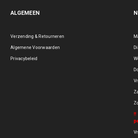
ALGEMEEN
N
Verzending & Retourneren
M
Algemene Voorwaarden
D
Privacybeleid
W
D
Vr
Z
Z
!
p
Vr