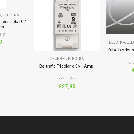
,
R
ELECTRA
 euro plat C7
ter
0
,
ELECTRA
ELE
Kabelbinder 
,
DEURBEL
ELECTRA
Beltrafo Friedland 8V 1Amp.
€
27,95