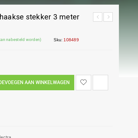
haakse stekker 3 meter
(kan nabesteld worden)
Sku:
108489
<I CLASS="PE-7S-REFRESH-2"></I><SPAN CLASS="TS-TOOLTIP BUTTON-TOOLTIP">VERGELIJK</SPAN>
OEVOEGEN AAN WINKELWAGEN
lectra