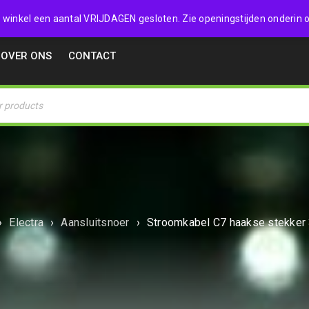
32357
 de winkel een aantal VRIJDAGEN gesloten. Zie openingstijden onderin o
OVER ONS
CONTACT
›
Electra
›
Aansluitsnoer
›
Stroomkabel C7 haakse stekker