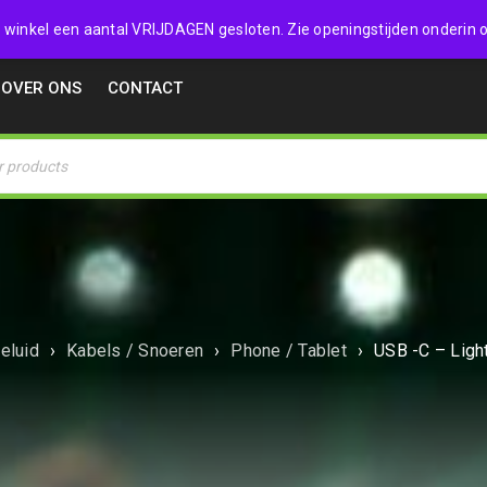
32357
 de winkel een aantal VRIJDAGEN gesloten. Zie openingstijden onderin o
OVER ONS
CONTACT
eluid
›
Kabels / Snoeren
›
Phone / Tablet
›
USB -C – Ligh