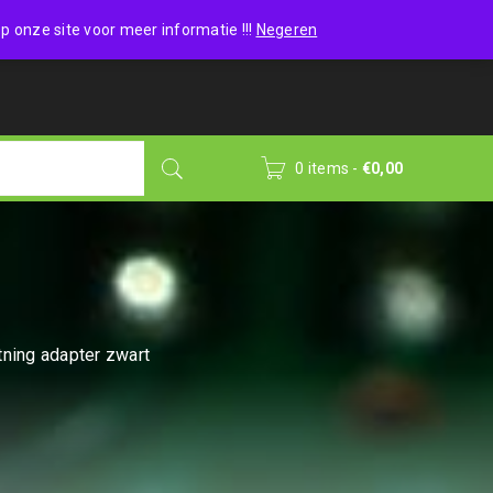
Wishlist (0)
Login
/
Sign up
p onze site voor meer informatie !!!
Negeren
0 items
-
€
0,00
tning adapter zwart