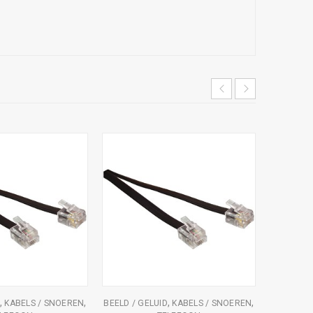
UITVER
,
,
,
,
KABELS / SNOEREN
BEELD / GELUID
KABELS / SNOEREN
BEELD /