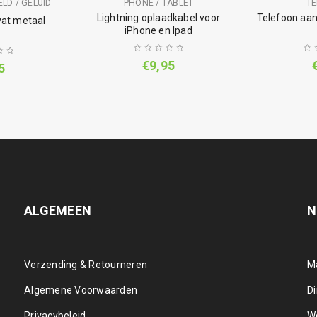
LD / GELUID
PHONE / TABLET
T
Lightning oplaadkabel voor
Telefoon aan
at metaal
iPhone en Ipad
€
9,95
5
ALGEMEEN
N
Verzending & Retourneren
M
Algemene Voorwaarden
D
Privacybeleid
W