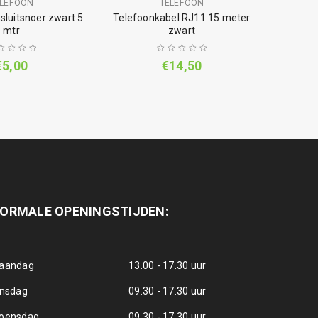
ELEFOON
TELEFOON
Power 
sluitsnoer zwart 5
Telefoonkabel RJ11 15 meter
mtr
zwart
€
5,00
€
14,50
ORMALE OPENINGSTIJDEN:
aandag
13.00 - 17.30 uur
insdag
09.30 - 17.30 uur
oensdag
09.30 - 17.30 uur