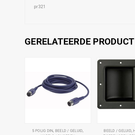
pr321
GERELATEERDE PRODUCT
,
,
,
S AUDIO
5 POLIG DIN
BEELD / GELUID
BEELD / GELUID