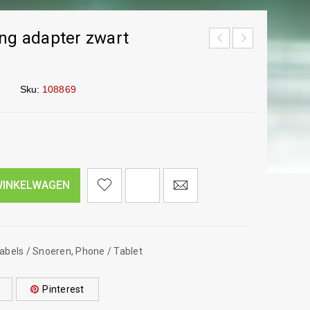
ing adapter zwart
Sku:
108869
<I CLASS="PE-7S-REFRESH-2"></I><SPAN CLASS="TS-TOOLTIP BUTTON-TOOLTIP">VERGELIJK</SPAN>
WINKELWAGEN
abels / Snoeren
,
Phone / Tablet
Pinterest