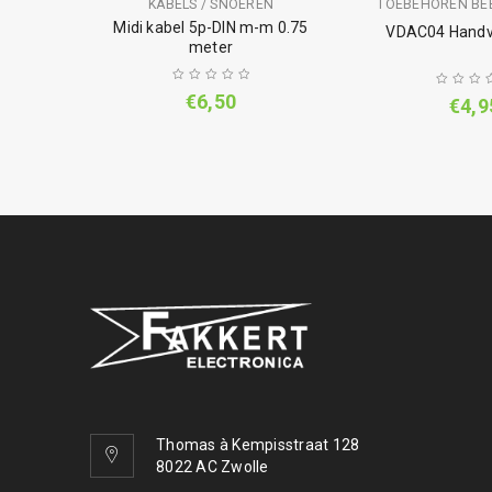
KABELS / SNOEREN
TOEBEHOREN BEE
150 DVD
Midi kabel 5p-DIN m-m 0.75
VDAC04 Handv
meter
€
6,50
€
4,9
Thomas à Kempisstraat 128
8022 AC Zwolle