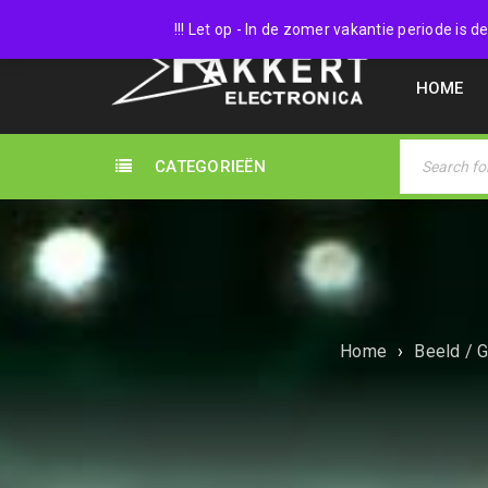
038 45
!!! Let op - In de zomer vakantie periode is
HOME
CATEGORIEËN
Home
›
Beeld / G