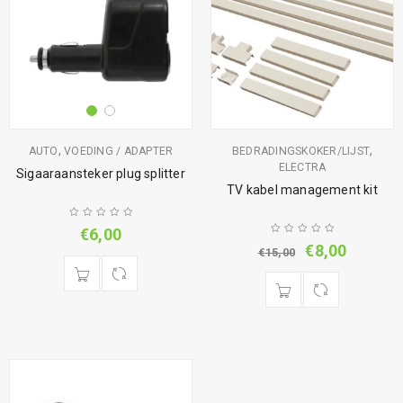
,
,
AUTO
VOEDING / ADAPTER
BEDRADINGSKOKER/LIJST
ELECTRA
Sigaaraansteker plug splitter
TV kabel management kit
€
6,00
€
8,00
€
15,00