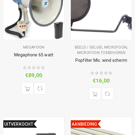
,
,
MEGAFOON
BEELD / GELUID
MICROFOON
MICROFOON TOEBEHOREN
Megaphone 65 watt
Popfilter Mic. wind scherm
€
89,00
€
16,00
UITVERKOCHT
AANBIEDING