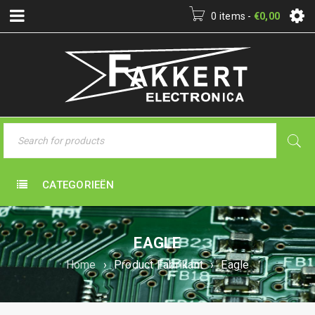
0 items
-
€
0,00
CATEGORIEËN
EAGLE
Home
›
Product Fabrikant
›
Eagle