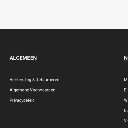
ALGEMEEN
N
Verzending & Retourneren
M
Algemene Voorwaarden
D
Privacybeleid
W
D
Vr