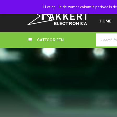
038 45
!!! Let op - In de zomer vakantie periode is
HOME
CATEGORIEËN