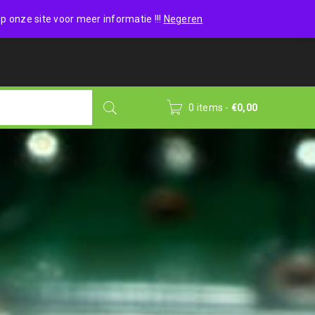
Wishlist (0)
Login
/
Sign up
p onze site voor meer informatie !!!
Negeren
0 items
-
€
0,00