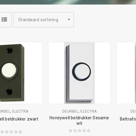
Standaard sortering
,
,
URBEL
ELECTRA
DEURBEL
ELECTRA
DE
Honeywell beldrukker Sesame
ll beldrukker zwart
Beltraf
wit