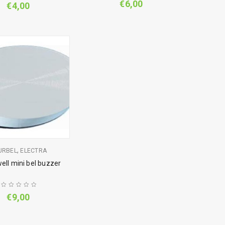
€
6,00
€
4,00
,
URBEL
ELECTRA
ll mini bel buzzer
€
9,00