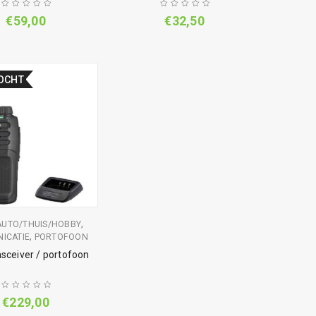
€
59,00
€
32,50
OCHT
,
AUTO/THUIS/HOBBY
,
ICATIE
PORTOFOON
sceiver / portofoon
€
229,00