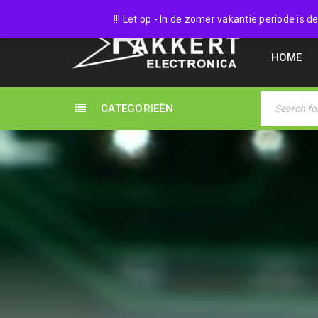
038 45
!!! Let op - In de zomer vakantie periode is
HOME
CATEGORIEËN