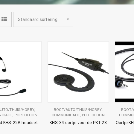
Standaard sortering
,
,
AUTO/THUIS/HOBBY
BOOT/AUTO/THUIS/HOBBY
BOOT/
,
,
ICATIE
PORTOFOON
COMMUNICATIE
PORTOFOON
COMMUN
d KHS-22A headset
KHS-34 oortje voor de PKT-23
Oortje K