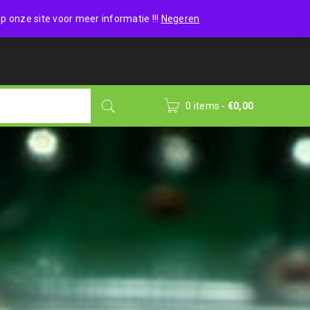
Wishlist (0)
Login
/
Sign up
p onze site voor meer informatie !!!
Negeren
0 items
-
€
0,00