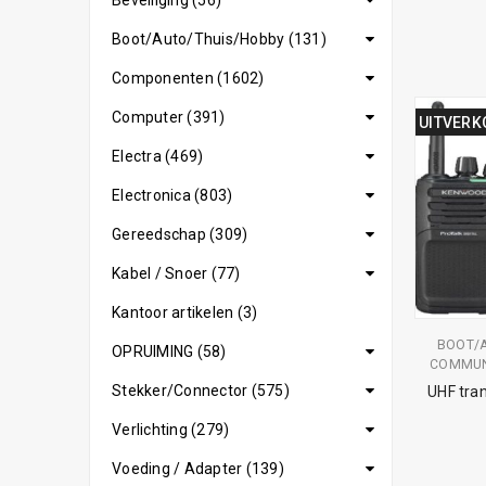
Beveiliging (56)
Boot/Auto/Thuis/Hobby (131)
Componenten (1602)
Computer (391)
UITVERK
Electra (469)
Electronica (803)
Gereedschap (309)
Kabel / Snoer (77)
Kantoor artikelen (3)
BOOT/
OPRUIMING (58)
COMMUN
Stekker/Connector (575)
UHF tran
Verlichting (279)
Voeding / Adapter (139)