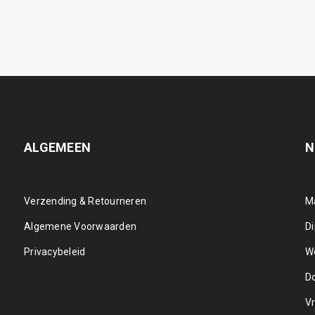
ALGEMEEN
N
Verzending & Retourneren
M
Algemene Voorwaarden
D
Privacybeleid
W
D
Vr