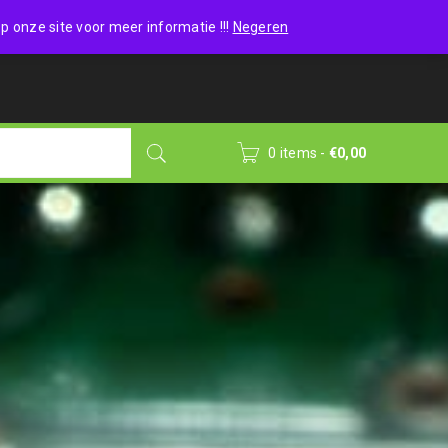
Wishlist (0)
Login
/
Sign up
p onze site voor meer informatie !!!
Negeren
0 items
-
€
0,00