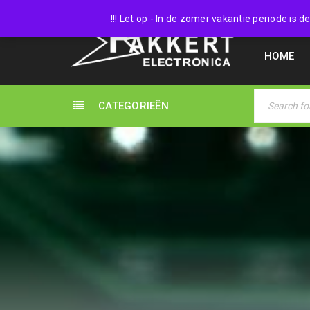
038 45
!!! Let op - In de zomer vakantie periode is
HOME
CATEGORIEËN