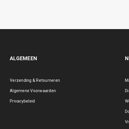
ALGEMEEN
N
Verzending & Retourneren
M
Algemene Voorwaarden
D
Privacybeleid
W
D
Vr