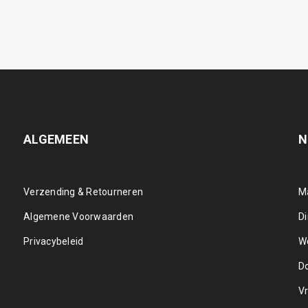
ALGEMEEN
N
Verzending & Retourneren
M
Algemene Voorwaarden
D
Privacybeleid
W
D
Vr