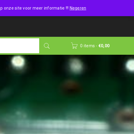
Wishlist (0)
Login
/
Sign up
p onze site voor meer informatie !!!
Negeren
0 items
-
€
0,00