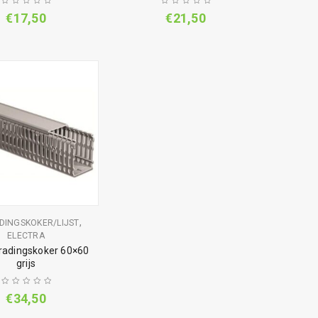
€
17,50
€
21,50
,
DINGSKOKER/LIJST
ELECTRA
adingskoker 60×60
grijs
€
34,50