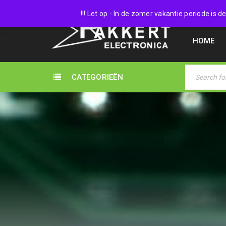
038 45
!!! Let op - In de zomer vakantie periode is
HOME
CATEGORIEËN