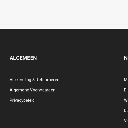
ALGEMEEN
N
Verzending & Retourneren
M
Algemene Voorwaarden
D
Privacybeleid
W
D
Vr