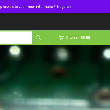
Wishlist (0)
Login
/
Sign up
p onze site voor meer informatie !!!
Negeren
0 items
-
€
0,00