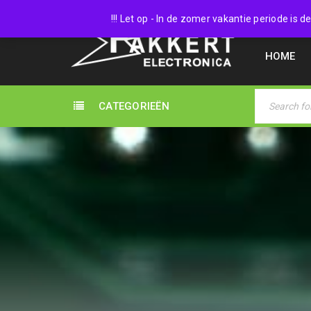
038 45
!!! Let op - In de zomer vakantie periode is
HOME
CATEGORIEËN