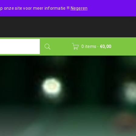
Wishlist (0)
Login
/
Sign up
p onze site voor meer informatie !!!
Negeren
0 items
-
€
0,00