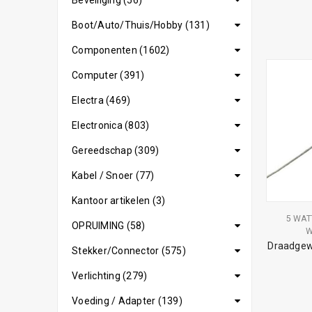
Beveiliging (56)
Boot/Auto/Thuis/Hobby (131)
Componenten (1602)
Computer (391)
Electra (469)
Electronica (803)
Gereedschap (309)
Kabel / Snoer (77)
Kantoor artikelen (3)
5 WAT
OPRUIMING (58)
W
Draadgew
Stekker/Connector (575)
Verlichting (279)
Voeding / Adapter (139)