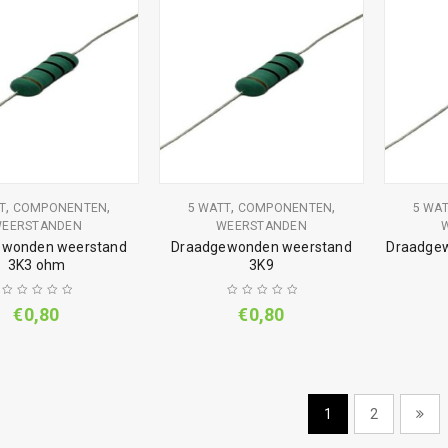
,
,
,
,
T
COMPONENTEN
5 WATT
COMPONENTEN
5 WA
EERSTANDEN
WEERSTANDEN
ewonden weerstand
Draadgewonden weerstand
Draadgew
3K3 ohm
3K9
€
0,80
€
0,80
1
2