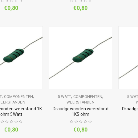
€
0,80
€
0,80
,
,
,
,
T
COMPONENTEN
5 WATT
COMPONENTEN
5 WA
EERSTANDEN
WEERSTANDEN
onden weerstand 1K
Draadgewonden weerstand
Draadg
ohm 5Watt
1K5 ohm
€
0,80
€
0,80