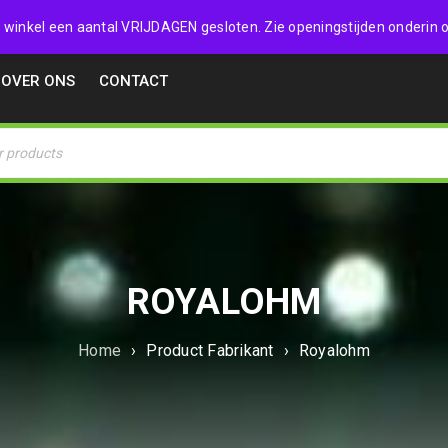
32357
 de winkel een aantal VRIJDAGEN gesloten. Zie openingstijden onderin o
OVER ONS
CONTACT
ROYALOHM
Home
›
Product Fabrikant
›
Royalohm