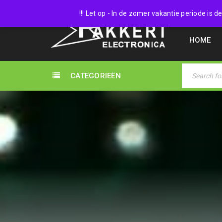
038 45
!!! Let op - In de zomer vakantie periode is
HOME
CATEGORIEËN