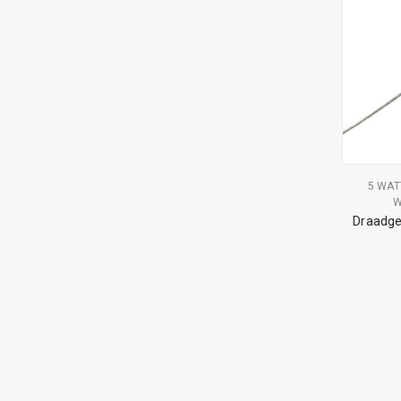
5 WAT
W
Draadg