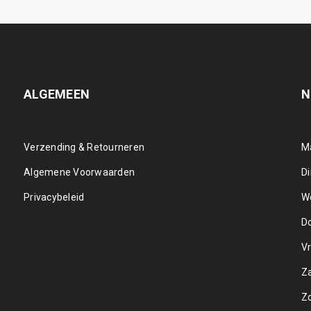
ALGEMEEN
N
Verzending & Retourneren
M
Algemene Voorwaarden
D
Privacybeleid
W
D
Vr
Z
Z