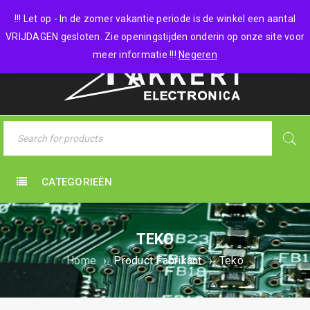
0 items
-
€
0,00
!!! Let op - In de zomer vakantie periode is de winkel een aantal
VRIJDAGEN gesloten. Zie openingstijden onderin op onze site voor
meer informatie !!!
Negeren
CATEGORIEËN
TEKO
Home
›
Product Fabrikant
›
Teko