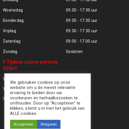
Woensdag
09.30 - 17.30 uur
Donderdag
09.30 - 17.30 uur
Vrijdag
09.30 - 17.30 uur
Zaterdag
09.00 - 17.00 uur
Zondag
Gesloten
!! Tijdens zomer periode
2026 !!
Vrijdag 24 Juli - Gesloten !!
We gebruiken cookies op onze
website om u de meest relevante
Vrijdag 31 Juli - Gesloten !!
ervaring te bieden door uw
voorkeuren en herhaalbezoeken te
Vrijdag 07 Aug - Gesloten !!
onthouden. Door op "Accepteren" te
klikken, stemt u in met het gebruik van
ALLE cookies.
Accepteren
Weigeren