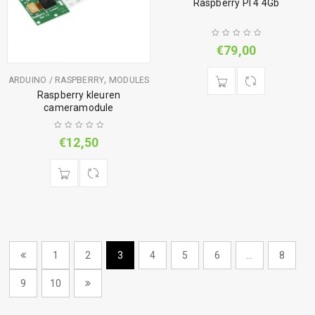
Raspberry PI 4 4Gb
€
79,00
,
ARDUINO / RASPBERRY
MODULES
Raspberry kleuren
cameramodule
€
12,50
1
2
3
4
5
6
…
8
9
10