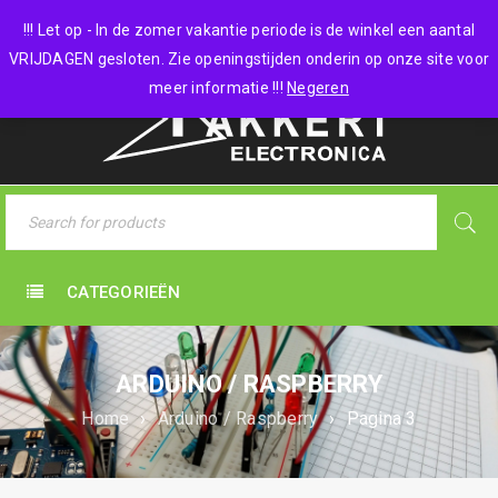
0 items
-
€
0,00
!!! Let op - In de zomer vakantie periode is de winkel een aantal
VRIJDAGEN gesloten. Zie openingstijden onderin op onze site voor
meer informatie !!!
Negeren
CATEGORIEËN
ARDUINO / RASPBERRY
Home
›
Arduino / Raspberry
›
Pagina 3