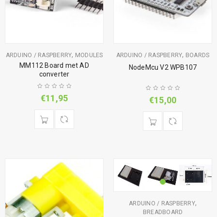
,
,
ARDUINO / RASPBERRY
MODULES
ARDUINO / RASPBERRY
BOARDS
MM112 Board met AD
NodeMcu V2 WPB107
converter
€
11,95
€
15,00
,
ARDUINO / RASPBERRY
BREADBOARD