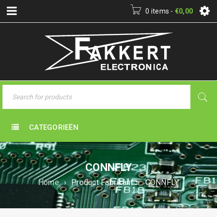
0 items
-
€
0,00
CATEGORIEËN
CONNFLY
Home
›
Product Fabrikant
›
CONNFLY