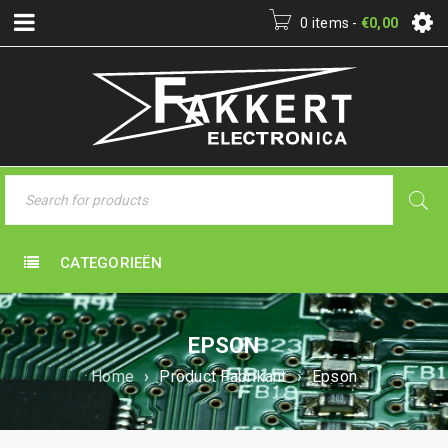
0 items
-
€
0,00
CATEGORIEËN
EPSON
Home
›
Product Fabrikant
›
Epson